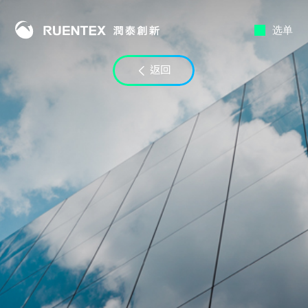
选单
联络时段
返回
至
电子邮件
LINE ID
备注