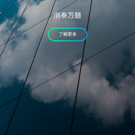
验证码
润泰万囍
* 为必填字段
我已详读个资条款并同意
了解更多
确认送出