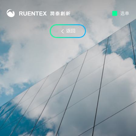
选单
联络时段
返回
至
电子邮件
LINE ID
备注