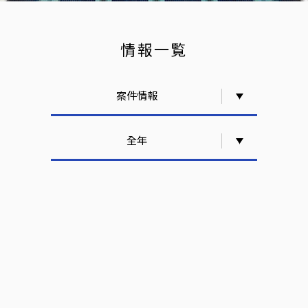
情報一覧
案件情報
全年
日本の三菱地所と共同で国際レ
ベルのスマート・省エネ・サス
テナブルなオフィスビルを建設